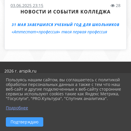
03.06.2025 23:15
28
НОВОСТИ И СОБЫТИЯ КОЛЛЕДЖА
31 МАЯ ЗАВЕРШИЛСЯ УЧЕБНЫЙ ГОД ДЛЯ ШКОЛЬНИКОВ
«Аттестат+профессия» твоя первая профессия
2026 г. arspik.ru
Вход
Пользуясь нашим сайтом, вы соглашаетесь с политикой
Карта сайта
обработки персональных данных а также с тем что наш
Политика обработки персональных данных
веб-сайт и другие подключенные к веб-сайту сторонние
сервисы используют cookies такие как Яндекс Метрика,
Сделано на KubCMS
"Госуслуги", "PRO.Культура", "Спутник аналитика".
Разработка и поддержка
Подробнее
Подтверждаю