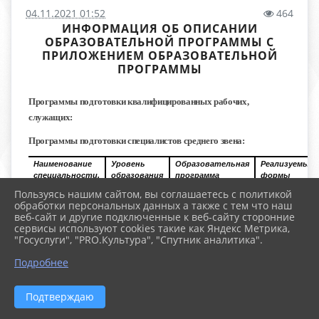
04.11.2021 01:52
464
ИНФОРМАЦИЯ ОБ ОПИСАНИИ
ОБРАЗОВАТЕЛЬНОЙ ПРОГРАММЫ С
ПРИЛОЖЕНИЕМ ОБРАЗОВАТЕЛЬНОЙ
ПРОГРАММЫ
Программы подготовки квалифицированных рабочих,
служащих:
Программы подготовки специалистов среднего звена:
Наименование
Уровень
Образовательная
Реализуемые
специальности,
образования
программа
формы
направления
обучения
Пользуясь нашим сайтом, вы соглашаетесь с политикой
подготовки
обработки персональных данных а также с тем что наш
веб-сайт и другие подключенные к веб-сайту сторонние
сервисы используют cookies такие как Яндекс Метрика,
"Госуслуги", "PRO.Культура", "Спутник аналитика".
Подробнее
Подтверждаю